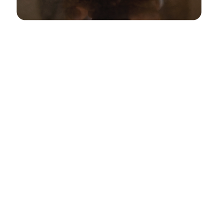
Offres spéciales
Tirez parti d’un réseau de
services élargi.
Le Microtel Lachute et ses partenaires locaux mettent à
BRASSERIE SIR JOHN BREWING CO.
votre portée un réseau de services élargi afin de bonifier
Une pinte de bière gratuite à
votre séjour.
l’achat d’un repas
Goûtez les saveurs locales
Choisissez parmi une variété de bières tout en savourant
des plats conçus avec des ingrédients locaux dans un
environnement convivial.